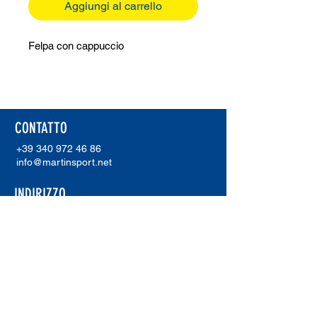
Aggiungi al carrello
Felpa con cappuccio
CONTATTO
+39 340 972 46 86
info@martinsport.net
INDIRIZZO
Martinsport
Unterholzer Martin
Via Waldweg 20
I-39018 Terlano (Bz)
P. IVA.
02921230211
ERREA SHOWROOM