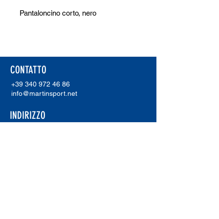
Pantaloncino corto, nero
CONTATTO
+39 340 972 46 86
info@martinsport.net
INDIRIZZO
Martinsport
Unterholzer Martin
Via Waldweg 20
I-39018 Terlano (Bz)
P. IVA.
02921230211
ERREA SHOWROOM
Errea Showroom