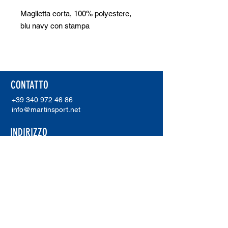
Maglietta corta, 100% polyestere,
blu navy con stampa
CONTATTO
+39 340 972 46 86
info@martinsport.net
INDIRIZZO
Martinsport
Unterholzer Martin
Via Waldweg 20
I-39018 Terlano (Bz)
P. IVA.
02921230211
ERREA SHOWROOM