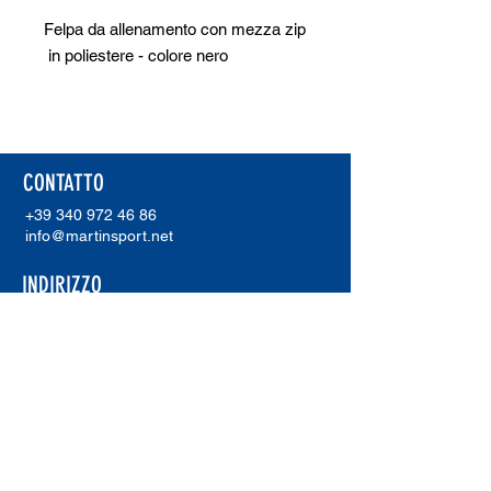
Felpa da allenamento con mezza zip
in poliestere - colore nero
CONTATTO
+39 340 972 46 86
info@martinsport.net
INDIRIZZO
Martinsport
Unterholzer Martin
Via Waldweg 20
I-39018 Terlano (Bz)
P. IVA.
02921230211
ERREA SHOWROOM