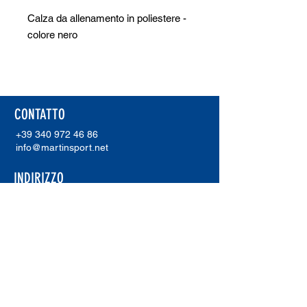
Calza da allenamento in poliestere -
colore nero
CONTATTO
+39 340 972 46 86
info@martinsport.net
INDIRIZZO
Martinsport
Unterholzer Martin
Via Waldweg 20
I-39018 Terlano (Bz)
P. IVA.
02921230211
ERREA SHOWROOM