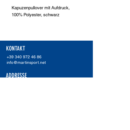
Kapuzenpullover mit Aufdruck,
100% Polyester, schwarz
KONTAKT
+39 340 972 46 86
info@martinsport.net
ADDRESSE
Martinsport
Unterholzer Martin
Waldweg 20
I-39018 Terlan (Bz)
MwSt.Nr.
02921230211
ERREA SHOWROOM