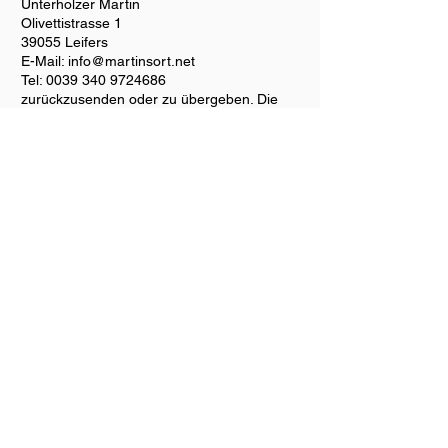
Unterholzer Martin
Olivettistrasse 1
39055 Leifers
E-Mail:
info@martinsort.net
Tel:
0039 340 9724686
zurückzusenden oder zu übergeben. Die
Frist ist gewahrt, wenn der Kunde die Waren
vor Ablauf der Frist von vierzehn Tagen
absendet. Die Kosten der Rücksendung hat
der Kunde zu tragen. Die Kosten dafür
hängen vom jeweiligen Versandkurs des
Paketdienstleisters, bestehen allerdings nur
aus den reinen Transport- bzw Portokosten.
Der Kunde muss für einen etwaigen
Wertverlust der Waren nur aufkommen,
wenn dieser Wertverlust auf einen zur
Prüfung der Beschaffenheit, Eigenschaften
und Funktionsweise der Waren nicht
notwendigen Umgang mit ihnen
zurückzuführen ist.
Gewährleistung-Nachbesserungsrecht
Die Gewährleistung übernimmt Martinsport
im gesetzlichen Rahmen. Ansprüche des