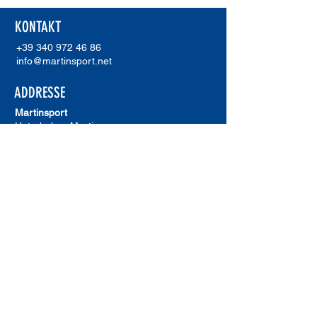
KONTAKT
+39 340 972 46 86
info@martinsport.net
ADDRESSE
Martinsport
Unterholzer Martin
Waldweg 20
I-39018 Terlan (Bz)
MwSt.Nr.
02921230211
ERREA SHOWROOM
Errea Showroom
Olivettistraße 1
I-39055 Leifers (Bz)
AGB