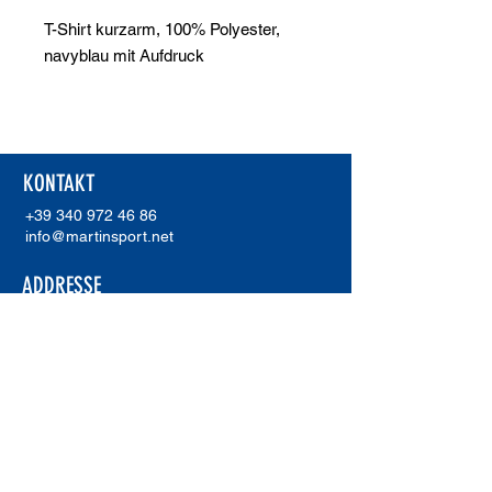
T-Shirt kurzarm, 100% Polyester,
navyblau mit Aufdruck
KONTAKT
+39 340 972 46 86
info@martinsport.net
ADDRESSE
Martinsport
Unterholzer Martin
Waldweg 20
I-39018 Terlan (Bz)
MwSt.Nr.
02921230211
ERREA SHOWROOM